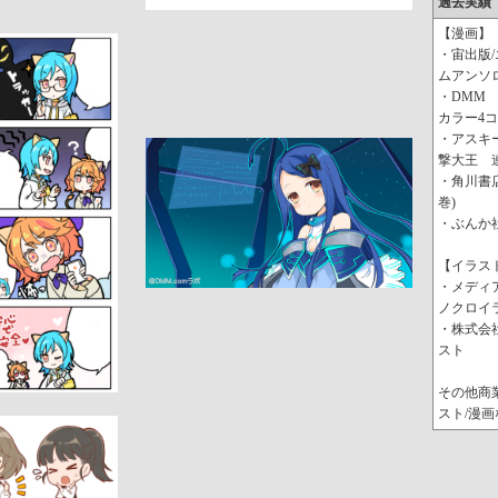
過去実績
【漫画】
・宙出版
ムアンソ
・DMM
カラー4
・アスキ
撃大王 連
・角川書
巻)
・ぶんか社
【イラス
・メディ
ノクロイ
・株式会
スト
その他商
スト/漫画