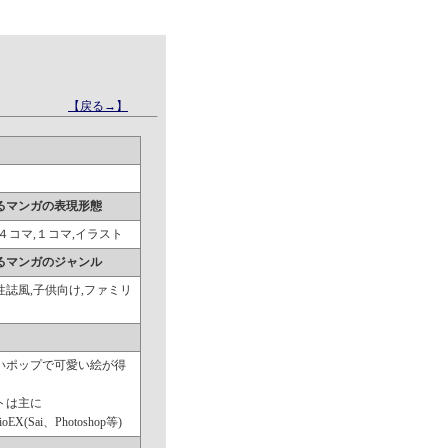
【戻る→】
るマンガの表現形態
４コマ,１コマ,イラスト
るマンガのジャンル
性誌風,子供向け,ファミリ
いポップで可愛い絵が得
トは主に
dioEX(Sai、Photoshop等)