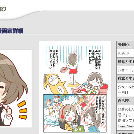
登録No.
002618
得意とす
ショート,
得意とす
少女・女
ー向け
自己PR
頭身の低
意です。
使用ソフ
ComicStu