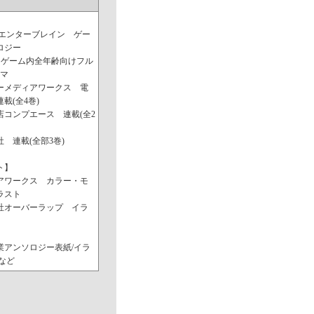
/エンターブレイン ゲー
ロジー
 ゲーム内全年齢向けフル
コマ
ーメディアワークス 電
載(全4巻)
店コンプエース 連載(全2
 連載(全部3巻)
ト】
アワークス カラー・モ
ラスト
社オーバーラップ イラ
業アンソロジー表紙/イラ
など