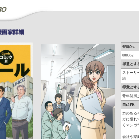
登録No.
000352
得意とす
ストーリー
絵
得意とす
青年誌風
自己PR
力のある
ガに慣れ
くマンガ
会社や家