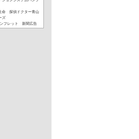
ーションシステムパンフ
生命 探偵ドクター青山
ーズ
 パンフレット 新聞広告